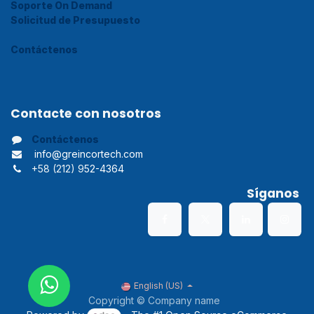
Soporte On Demand
Solicitud de Presupuesto
Contáctenos
Contacte con nosotros
Contáctenos
info@greincortech.com
+58 (212) 9
52-4364
Síganos
English (US)
Copyright © Company name