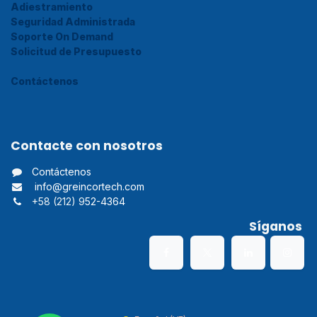
Adiestramiento
Seguridad Administrada
Soporte On Demand
Solicitud de Presupuesto
Contáctenos
Contacte con nosotros
Contáctenos
info@greincortech.com
+58 (212) 9
52-4364
Síganos