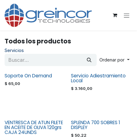
Ir al contenido
Todos los productos
Servicios
Ordenar por
Soporte On Demand
Servicio Adiestramiento
¡Nuevo!
¡Nuevo!
Local
$
65,00
$
3.160,00
VENTRESCA DE ATUN FILETE
SPLENDA 700 SOBRES 1
EN ACEITE DE OLIVA 120grs
DISPLEY
CAJA 24UNDS
$
50,22