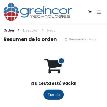
Ir al contenido
Orden
Dirección
Pago
Resumen de la orden
Reordenado rápido
¡Su cesta está vacía!
Tienda