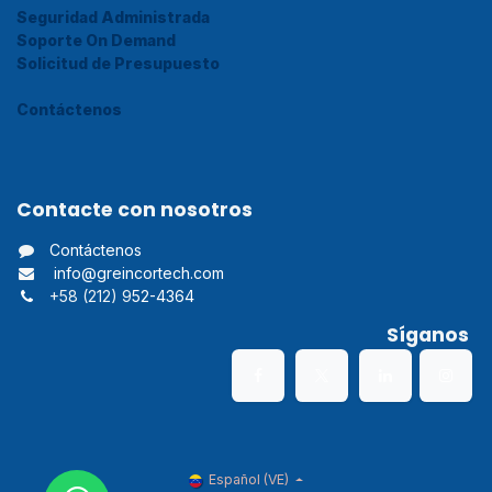
Seguridad Administrada
Soporte On Demand
Solicitud de Presupuesto
Contáctenos
Contacte con nosotros
Contáctenos
info@greincortech.com
+58 (212) 9
52-4364
Síganos
Español (VE)