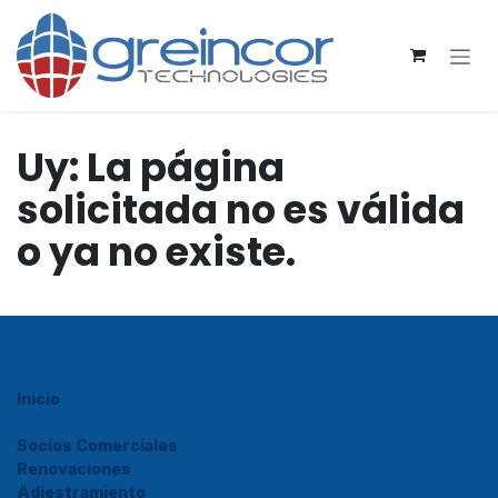
Ir al contenido
Uy: La página
solicitada no es válida
o ya no existe.
Inicio
Socios Comerciales
Renovaciones
Adiestramiento